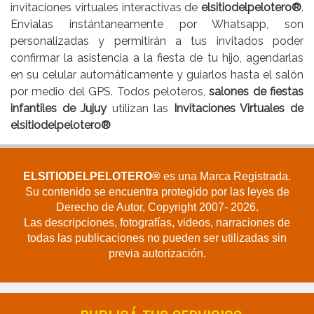
invitaciones virtuales interactivas de
elsitiodelpelotero®
.
Envialas instántaneamente por Whatsapp, son
personalizadas y permitirán a tus invitados poder
confirmar la asistencia a la fiesta de tu hijo, agendarlas
en su celular automáticamente y guiarlos hasta el salón
por medio del GPS. Todos peloteros,
salones de fiestas
infantiles de Jujuy
utilizan las
Invitaciones Virtuales de
elsitiodelpelotero®
ELSITIODELPELOTERO®
es una Marca Registrada.
Su contenido se encuentra protegido por las leyes de
Derecho de Autor, Copyright 2007- 2026.
Las descripciones, fotografías, videos, narraciones de
todas las publicaciones no pueden ser utilizadas sin
previa autorización.